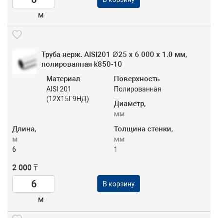
м
Труба нерж. AISI201 Ø25 х 6 000 х 1.0 мм,
полированная k850-10
Материал
Поверхность
AISI 201
Полированная
(12Х15Г9НД)
Диаметр,
мм
Длина,
Толщина стенки,
м
мм
6
1
2 000 ₸
В корзину
м