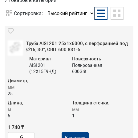
7 товаров
в категории
Сортировка:
Труба AISI 201 25х1х6000, с перфорацией под
Ø16, 30°, GRIT 600 831-5
Материал
Поверхность
AISI 201
Полированная
(12Х15Г9НД)
600Grit
Диаметр,
мм
25
Длина,
Толщина стенки,
м
мм
6
1
1 740 ₸
В корзину