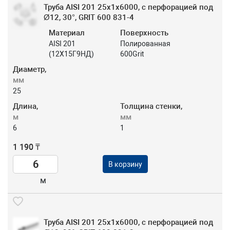
Труба AISI 201 25х1х6000, с перфорацией под
Ø12, 30°, GRIT 600 831-4
Материал
Поверхность
AISI 201
Полированная
(12Х15Г9НД)
600Grit
Диаметр,
мм
25
Длина,
Толщина стенки,
м
мм
6
1
1 190 ₸
В корзину
м
Труба AISI 201 25х1х6000, с перфорацией под