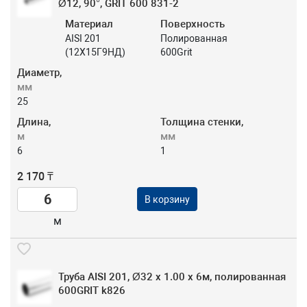
Ø12, 90°, GRIT 600 831-2
Материал
Поверхность
AISI 201
Полированная
(12Х15Г9НД)
600Grit
Диаметр,
мм
25
Длина,
Толщина стенки,
м
мм
6
1
2 170 ₸
В корзину
м
Труба AISI 201, Ø32 х 1.00 х 6м, полированная
600GRIT k826