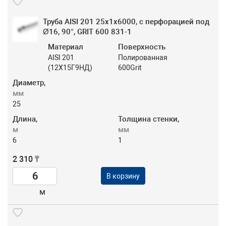
Труба AISI 201 25х1х6000, с перфорацией под
Ø16, 90°, GRIT 600 831-1
Материал
Поверхность
AISI 201
Полированная
(12Х15Г9НД)
600Grit
Диаметр,
мм
25
Длина,
Толщина стенки,
м
мм
6
1
2 310 ₸
В корзину
м