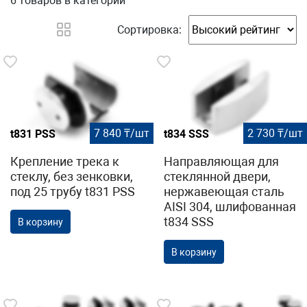
6 товаров
в категории
Сортировка:
7 840 ₸/шт
2 730 ₸/шт
t831 PSS
t834 SSS
Крепление трека к
Направляющая для
стеклу, без зенковки,
стеклянной двери,
под 25 трубу t831 PSS
нержавеющая сталь
AISI 304, шлифованная
t834 SSS
В корзину
В корзину