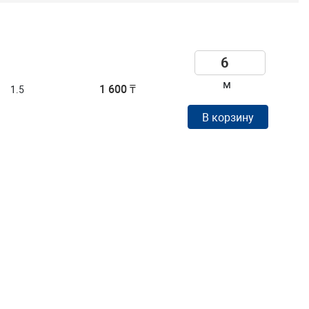
м
1 600 ₸
1.5
В корзину