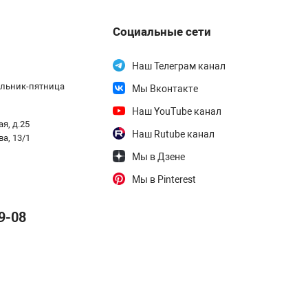
Социальные сети
Наш Телеграм канал
дельник-пятница
Мы Вконтакте
Наш YouTube канал
я, д.25
Наш Rutube канал
ва, 13/1
Мы в Дзене
Мы в Pinterest
9-08