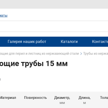
маты
Галерея наших работ
Каталоги
Контакт
щие для перил и лестниц из нержавеющей стали
Трубы из нерж
ющие трубы 15 мм
и
Материал
Поверхность
Диаметр,
Длина,
Толщ
мм
м