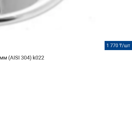
1 770 ₸/шт
м (AISI 304) k022