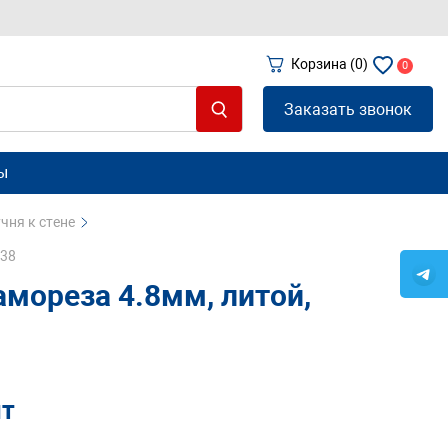
Корзина
(0)
0
Заказать звонок
ы
чня к стене
238
амореза 4.8мм, литой,
шт