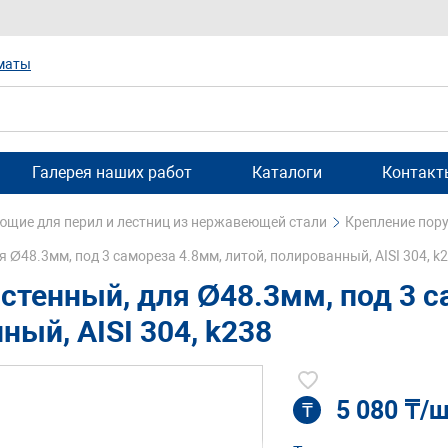
маты
Галерея наших работ
Каталоги
Контакт
щие для перил и лестниц из нержавеющей стали
Крепление пору
 Ø48.3мм, под 3 самореза 4.8мм, литой, полированный, AISI 304, k
стенный, для Ø48.3мм, под 3 с
ный, AISI 304, k238
5 080 ₸/
₸