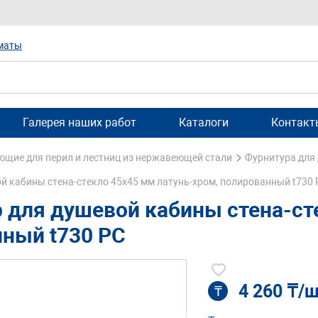
маты
Галерея наших работ
Каталоги
Контакт
щие для перил и лестниц из нержавеющей стали
Фурнитура для
й кабины стена-стекло 45х45 мм латунь-хром, полированный t730 
 для душевой кабины стена-ст
ный t730 PC
4 260 ₸/
₸