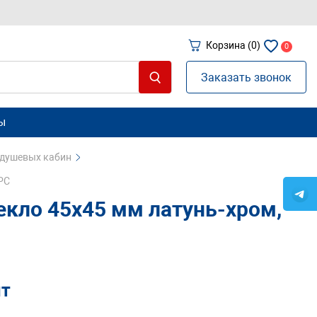
Корзина
(0)
0
Заказать звонок
ы
 душевых кабин
PC
екло 45х45 мм латунь-хром,
шт