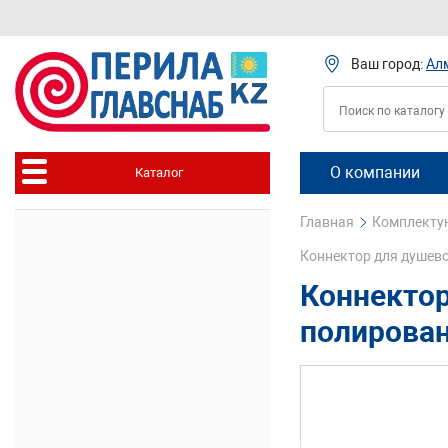
Ваш город:
Ал
О компании
Каталог
Главная
Комплектую
Коннектор для душево
Коннектор
полирован