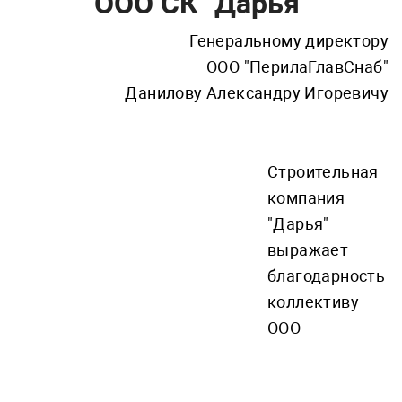
ООО СК "Дарья"
Генеральному директору
ООО "ПерилаГлавСнаб"
Данилову Александру Игоревичу
Строительная
компания
"Дарья"
выражает
благодарность
коллективу
ООО