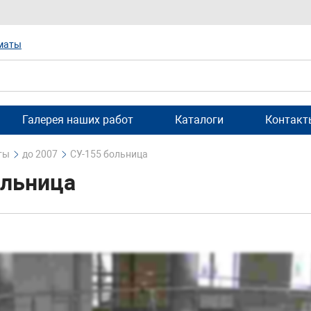
маты
Галерея наших работ
Каталоги
Контакт
ты
до 2007
СУ-155 больница
ольница