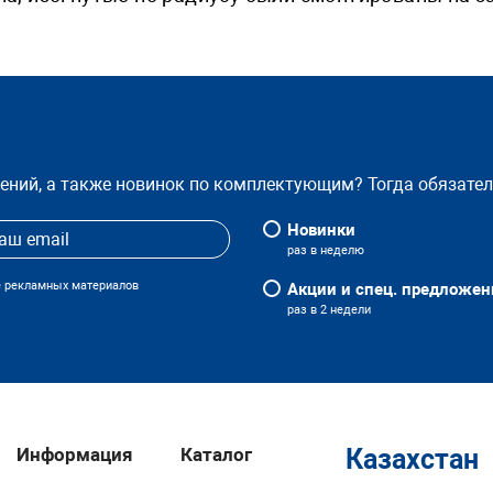
жений, а также новинок по комплектующим? Тогда обязате
Новинки
раз в неделю
е рекламных материалов
Акции и спец. предложен
раз в 2 недели
Информация
Каталог
Казахстан
ск на пандус для инвалидов с ограждением, изогнутым по