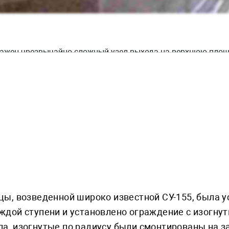
ражен чрезвычайно сложный узел выхода на верхнюю площ
анитной лестницы с ограждением из стекла и нержавеющей
ит уделить тому факту, что на всем протяжени конструкци
прерывается по длине, повторяя все изгибы и повороты.
цы, возведенной широко известной СУ-155, была 
ждой ступени и установлено ограждение с изогну
а, изогнутые по радиусу были смонтированы на 