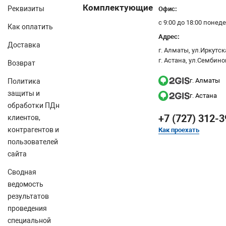
нащенному связкой из двух поручней — основного и вспомо
Комплектующие
Реквизиты
Офис:
с 9:00 до 18:00 поне
Как оплатить
Адрес:
Доставка
г. Алматы, ул.Иркутска
г. Астана, ул.Сембино
Возврат
г. Алматы
Политика
защиты и
г. Астана
обработки ПДн
+7 (727) 312-3
клиентов,
контрагентов и
Как проехать
пользователей
сайта
Сводная
ведомость
результатов
проведения
специальной