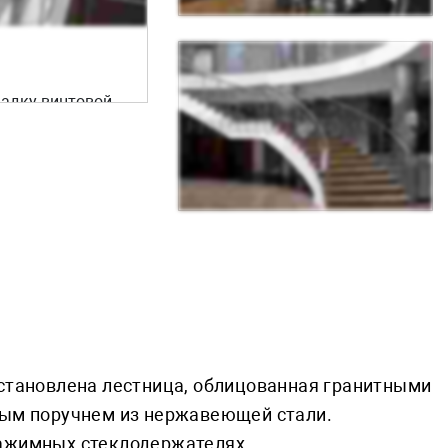
адку винтовой
 стали.Особое
и поручень не
установлена лестница, облицованная гранитными
тым поручнем из нержавеющей стали.
зажимных стеклодержателях.