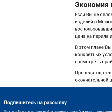
Экономия 
Если Вы не явля
изделий в Москв
воспользовавших
цена на перила 
В этом плане Вы
конкретных усло
посмотреть прай
Проведя тщател
окончательной 
Подпишитесь на рассылку
Хотите быть в курсе действующих акций и спец. предло