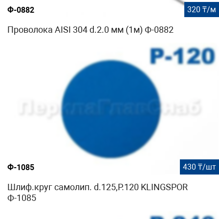
320 ₸/м
Ф-0882
Проволока AISI 304 d.2.0 мм (1м) Ф-0882
430 ₸/шт
Ф-1085
Шлиф.круг самолип. d.125,P.120 KLINGSPOR
Ф-1085