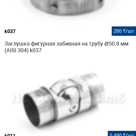
280 ₸/шт
k037
Заглушка фигурная забивная на трубу Ø50.8 мм
(AISI 304) k037
5 490 ₸/шт
k011