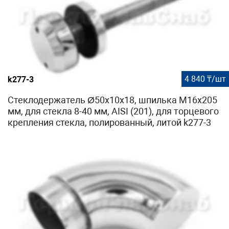
4 840 ₸/шт
k277-3
Стеклодержатель Ø50х10х18, шпилька М16х205
мм, для стекла 8-40 мм, AISI (201), для торцевого
крепления стекла, полированный, литой k277-3