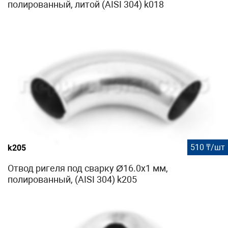
полированный, литой (AISI 304) k018
510 ₸/шт
k205
Отвод ригеля под сварку Ø16.0х1 мм,
полированный, (AISI 304) k205