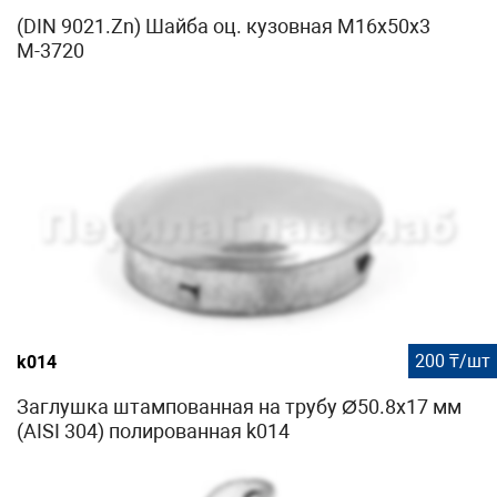
(DIN 9021.Zn) Шайба оц. кузовная М16х50х3
М-3720
200 ₸/шт
k014
Заглушка штампованная на трубу Ø50.8х17 мм
(AISI 304) полированная k014