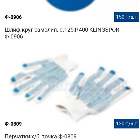
150 ₸/шт
Ф-0906
Шлиф.круг самолип. d.125,P.400 KLINGSPOR
Ф-0906
120 ₸/шт
Ф-0809
Перчатки х/б, точка Ф-0809