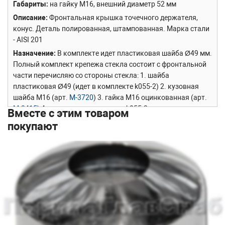
Габариты
на гайку М16, внешний диаметр 52 мм
Описание
Фронтальная крышка точечного держателя,
конус. Деталь полированная, штампованная. Марка стали
- AISI 201
Назначение
В комплекте идет пластиковая шайба Ø49 мм.
Полный комплект крепежа стекла состоит с фронтальной
части перечисляю со стороны стекла: 1. шайба
пластиковая Ø49 (идет в комплекте k055-2) 2. кузовная
шайба М16 (арт.
М-3720
) 3. гайка М16 оцинкованная (арт.
М-3415
) 4. декоративная крышка k055-2 скрывающая под
Вместе с этим товаром
собой пластиковую шайбу, кузовную гайку, и гайку М16,
покупают
плотно прилегая к стеклу своими гранями. Ничего не
вылезает за кромки крышки. С внутренней части пирог
аналогичен, за исключением декоративной крышки. Там
используется крышка
k055-4
с отверстием 16 мм.
Особенность модели
k055
- мощный, дешевый ,
универсальный.
В нашем каталоге можете найти товар-аналог -
k055-4
, но
отверстие - 16 мм.
Преимущество
k055
перед
k055-4
- цена, он более дешевый.