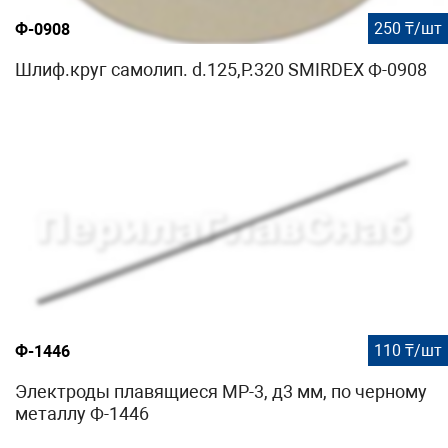
250 ₸/шт
Ф-0908
Шлиф.круг самолип. d.125,P.320 SMIRDEX Ф-0908
110 ₸/шт
Ф-1446
Электроды плавящиеся МР-3, д3 мм, по черному
металлу Ф-1446