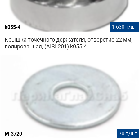
Сборка и установка
Крышка надевается на стандартную
гайку М16 и закрывает торец трубы Ø50.8 мм.
1 630 ₸/шт
k055-4
Крышка точечного держателя, отверстие 22 мм,
полированная, (AISI 201) k055-4
70 ₸/шт
М-3720