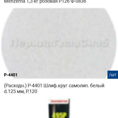
Menzerna 1,3 кг розовая P126 Ф-0836
/шт
P-4401
(Расходн.) P-4401 Шлиф.круг самолип. белый
d.125 мм, P.120