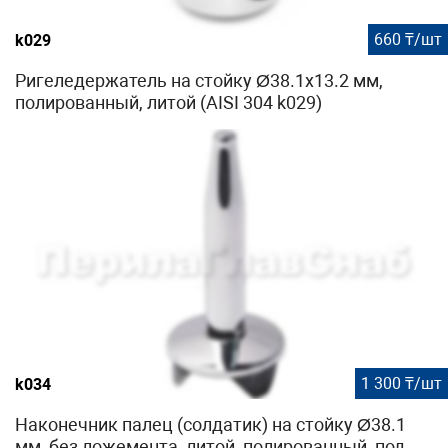
660 ₸/шт
k029
Ригеледержатель на стойку Ø38.1х13.2 мм,
полированный, литой (AISI 304 k029)
1 300 ₸/шт
k034
Наконечник палец (солдатик) на стойку Ø38.1
мм, без ложемента, литой, полированный, под