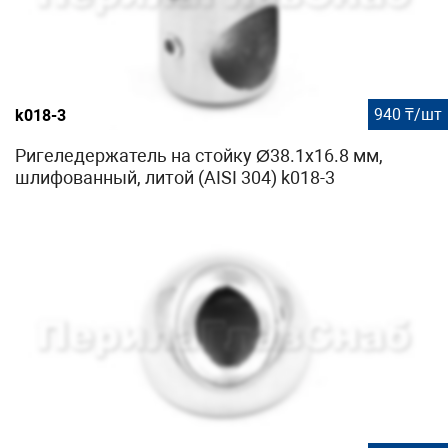
940 ₸/шт
k018-3
Ригеледержатель на стойку Ø38.1х16.8 мм,
шлифованный, литой (AISI 304) k018-3