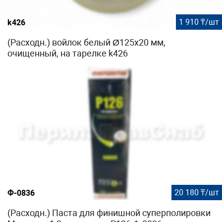
1 910 ₸/шт
k426
(Расходн.) войлок белый Ø125х20 мм,
очищенный, на тарелке k426
20 180 ₸/шт
Ф-0836
(Расходн.) Паста для финишной суперполировки