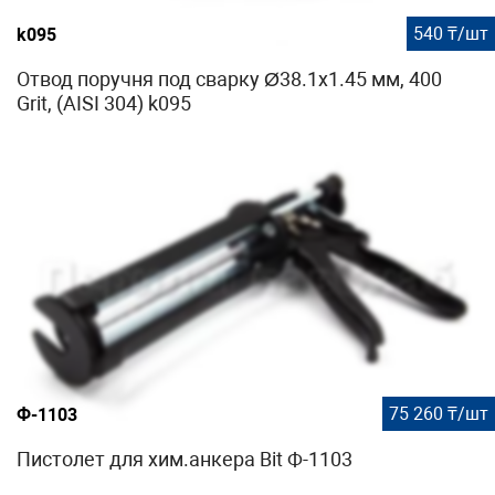
540 ₸/шт
k095
Отвод поручня под сварку Ø38.1х1.45 мм, 400
Grit, (AISI 304) k095
75 260 ₸/шт
Ф-1103
Пистолет для хим.анкера Bit Ф-1103