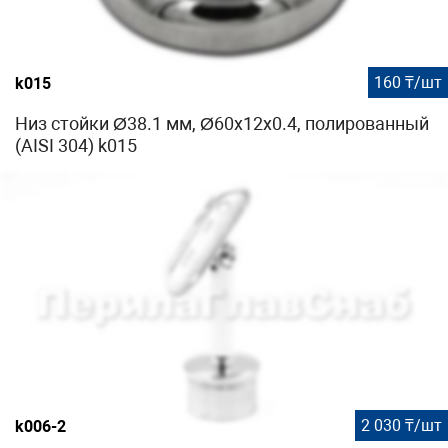
160 ₸/шт
k015
Низ стойки Ø38.1 мм, Ø60х12х0.4, полированный
(AISI 304) k015
2 030 ₸/шт
k006-2