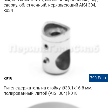
сварку, облегченный, нержавеющий AISI 304,
k034
790 ₸/шт
k018
Ригеледержатель на стойку Ø38.1х16.8 мм,
полированный, литой (AISI 304) k018