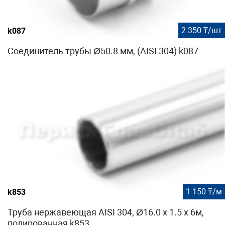
2 350 ₸/шт
k087
Соединитель трубы Ø50.8 мм, (AISI 304) k087
1 150 ₸/м
k853
Труба нержавеющая AISI 304, Ø16.0 x 1.5 х 6м,
полированная k853