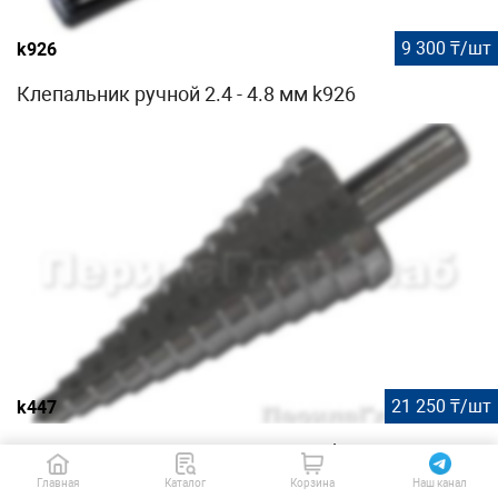
9 300 ₸/шт
k926
Клепальник ручной 2.4 - 4.8 мм k926
21 250 ₸/шт
k447
Сверло ступенчатое HSS 6-30 мм k447
Главная
Каталог
Корзина
Наш канал