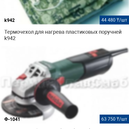
44 480 ₸/шт
k942
Термочехол для нагрева пластиковых поручней
k942
63 750 ₸/шт
Ф-1041