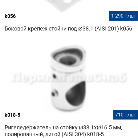
1 290 ₸/шт
k056
Боковой крепеж стойки под Ø38.1 (AISI 201) k056
710 ₸/шт
k018-5
Ригеледержатель на стойку Ø38.1хØ16.5 мм,
полированный, литой (AISI 304) k018-5