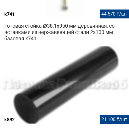
44 570 ₸/шт
k741
Готовая стойка Ø38,1х950 мм деревянная, со
вставками из нержавеющей стали 2х100 мм
базовая k741
21 100 ₸/шт
k892