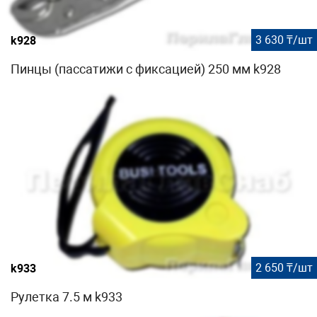
3 630 ₸/шт
k928
Пинцы (пассатижи с фиксацией) 250 мм k928
2 650 ₸/шт
k933
Рулетка 7.5 м k933