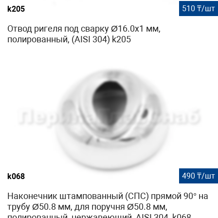
510 ₸/шт
k205
Отвод ригеля под сварку Ø16.0х1 мм,
полированный, (AISI 304) k205
490 ₸/шт
k068
Наконечник штампованный (СПС) прямой 90° на
трубу Ø50.8 мм, для поручня Ø50.8 мм,
полированный, нержавеющий, AISI 304, k068