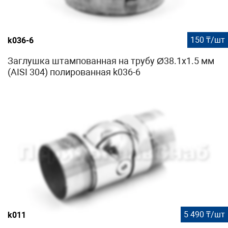
150 ₸/шт
k036-6
Заглушка штампованная на трубу Ø38.1х1.5 мм
(AISI 304) полированная k036-6
5 490 ₸/шт
k011