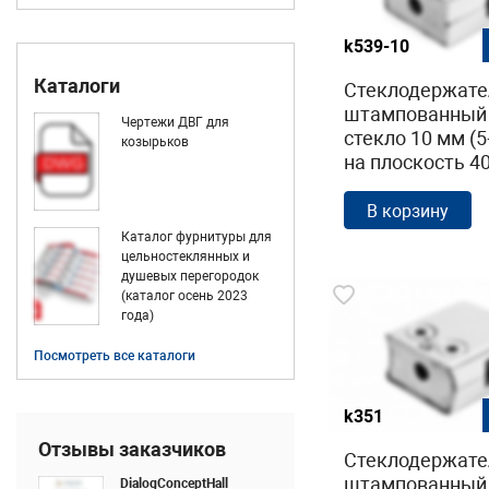
k539-10
Каталоги
Стеклодержате
штампованный
Чертежи ДВГ для
стекло 10 мм (5
козырьков
на плоскость 4
полированный (
304) k539-10
В корзину
Каталог фурнитуры для
цельностеклянных и
душевых перегородок
(каталог осень 2023
года)
Посмотреть все каталоги
k351
Отзывы заказчиков
Стеклодержате
штампованный
DialogConceptHall