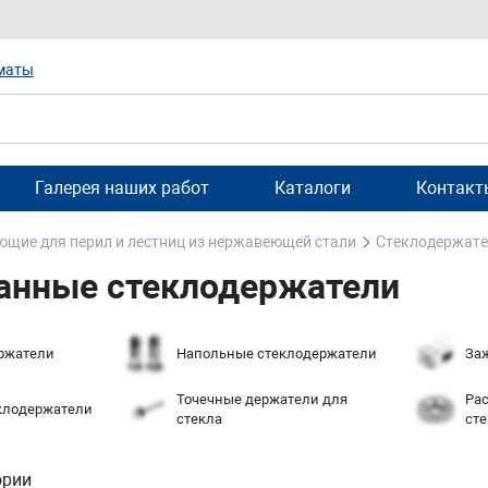
маты
Галерея наших работ
Каталоги
Контакт
щие для перил и лестниц из нержавеющей стали
Стеклодержат
нные стеклодержатели
ржатели
Напольные стеклодержатели
За
Точечные держатели для
Ра
клодержатели
стекла
ст
ории