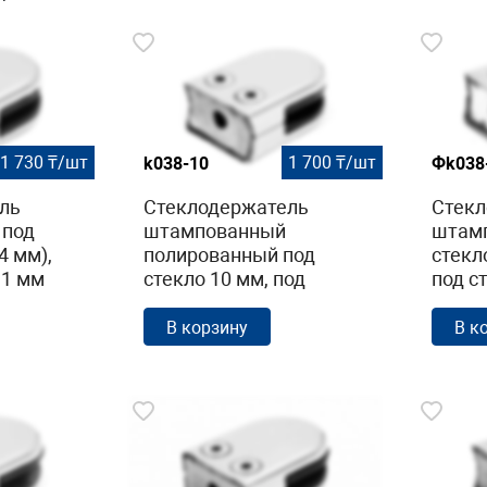
1 730 ₸/шт
1 700 ₸/шт
k038-10
Фk038
ль
Стеклодержатель
Стекл
 под
штампованный
штам
4 мм),
полированный под
стекл
.1 мм
стекло 10 мм, под
под с
стойку Ø38.1 мм, (AISI
40х24
AISI
304) 40х22х53 k038-10
шлифо
В корзину
В к
304) 