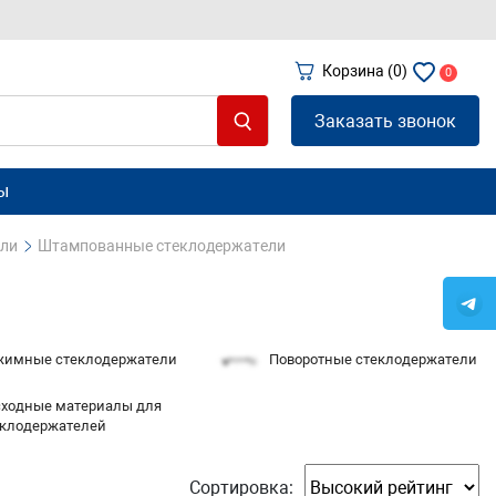
Корзина
(0)
0
Заказать звонок
ы
ели
Штампованные стеклодержатели
жимные стеклодержатели
Поворотные стеклодержатели
сходные материалы для
еклодержателей
Сортировка: