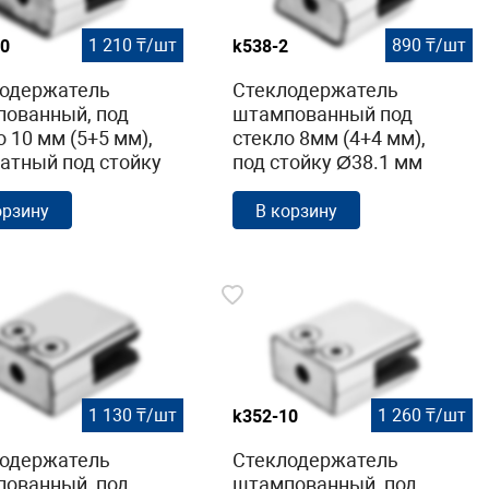
1 210 ₸/шт
890 ₸/шт
0
k538-2
одержатель
Стеклодержатель
ованный, под
штампованный под
о 10 мм (5+5 мм),
стекло 8мм (4+4 мм),
атный под стойку
под стойку Ø38.1 мм
 мм (40х24х48 )
40х22х54,
ованный AISI 304
полированный (AISI
орзину
В корзину
10
304) k538-2
1 130 ₸/шт
1 260 ₸/шт
k352-10
одержатель
Стеклодержатель
ованный, под
штампованный, под