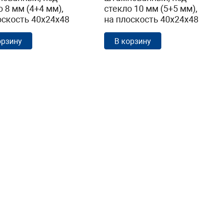
о 8 мм (4+4 мм),
стекло 10 мм (5+5 мм),
оскость 40х24х48
на плоскость 40х24х48
ованный (AISI
полированный (AISI
k352
304) k352-10
орзину
В корзину