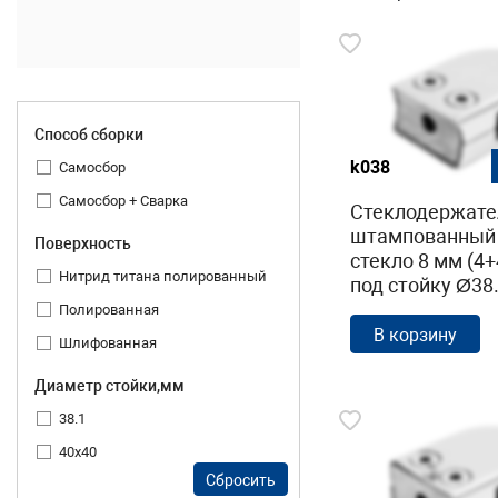
Способ сборки
k038
Самосбор
Самосбор + Сварка
Стеклодержате
штампованный
Поверхность
стекло 8 мм (4+
Нитрид титана полированный
под стойку Ø38
40х24х55,
Полированная
полированный (
В корзину
Шлифованная
304) k038
Диаметр стойки,мм
38.1
40х40
Сбросить