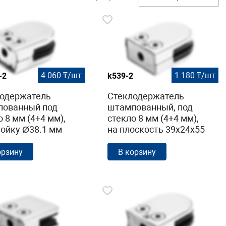
4 060 ₸/шт
1 180 ₸/шт
-2
k539-2
одержатель
Стеклодержатель
пованный под
штампованный, под
о 8 мм (4+4 мм),
стекло 8 мм (4+4 мм),
тойку Ø38.1 мм
на плоскость 39х24х55
х54,
полированный (AISI
ванный (AISI
304) k539-2
орзину
В корзину
Фk038-2