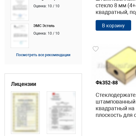
стекло 8 мм (4+
Оценка: 10 / 10
квадратный, по
Ø38.1 мм (40х24
полированный (
В корзину
ЭМС Эстель
304) k351
Оценка: 10 / 10
Посмотреть все рекомендации
Фk352-88
Лицензии
Стеклодержате
штампованный
квадратный на
плоскость для 
мм (4+4 мм),
полированный,
золото (AISI 30