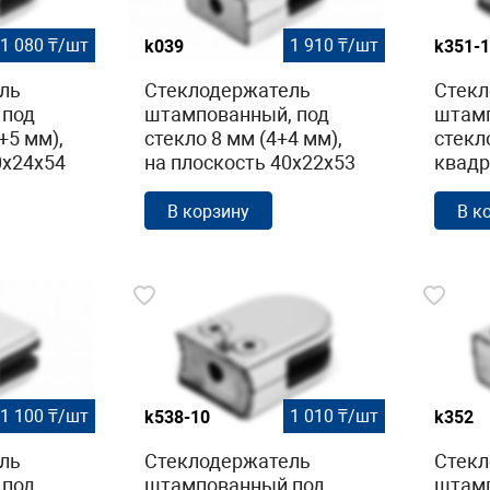
1 080 ₸/шт
1 910 ₸/шт
k039
k351-1
ль
Стеклодержатель
Стекл
 под
штампованный, под
штамп
+5 мм),
стекло 8 мм (4+4 мм),
стекл
0х24х54
на плоскость 40х22х53
квадр
AISI
полированный (AISI
Ø38.1
304) k039
полир
В корзину
В к
k351-
1 100 ₸/шт
1 010 ₸/шт
k538-10
k352
ль
Стеклодержатель
Стекл
 под
штампованный под
штамп