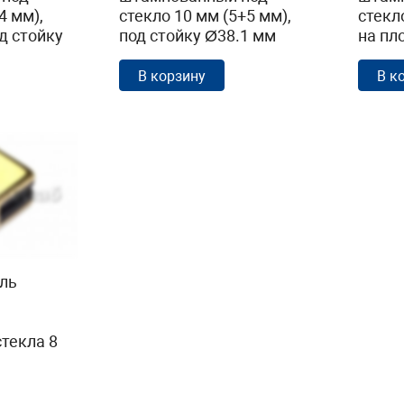
4 мм),
стекло 10 мм (5+5 мм),
стекл
д стойку
под стойку Ø38.1 мм
на пл
х48),
(39х24х55),
полир
AISI
полированный (AISI
304) 
В корзину
В к
304) k538-10
ль
стекла 8
 под
4) Фk352-