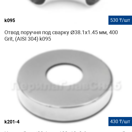
530 ₸/шт
k095
Отвод поручня под сварку Ø38.1х1.45 мм, 400
Grit, (AISI 304) k095
430 ₸/шт
k201-4