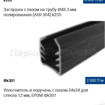
k235
Заглушка с пазом на трубу Ø48.3 мм
полированная (AISI 304) k235
2 000 ₸/м
Фk301
Уплотнитель в поручень с пазом 24х24 для
стекла 12 мм, EPDM Фk301