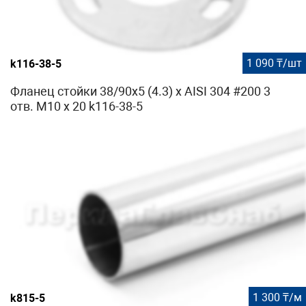
1 090 ₸/шт
k116-38-5
Фланец стойки 38/90х5 (4.3) х AISI 304 #200 3
отв. М10 х 20 k116-38-5
1 300 ₸/м
k815-5