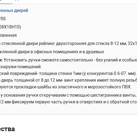
лянных дверей
PSS
(08Х18Н10)
ованная
 стеклянной двери рейлинг двухсторонняя для стекла 8-12 мм, 32х
еклянной двери в офисных помещениях и в душевых
и
Установить ручки сможете самостоятельно - без усилий и особых
 снаружи помещений.
кий повреждений- толщина стенки 1мм (у конкурентов 0.6-07. мм).
дверь толщиной от 8 до 12 мм- винт крепления имеет полную резьб
зуются прокладки-шайбы из эластичного и морозостойкого ПВХ.
у основания ручки откручиваем с помощью шестигранника винты, д
-12 мм фиксируем первую часть ручки в отверстиях и с обратной с
ества