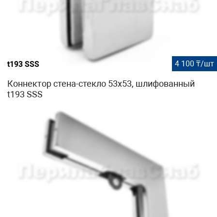
4 100 ₸/шт
t193 SSS
Коннектор стена-стекло 53х53, шлифованный
t193 SSS