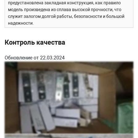
предустановлена закладная конструкция, как правило
модель произведена из сплава высокой прочности, что
служит залогом долгой работы, безопасности и большой
надежности.
Особенность модели
Изготовлено из 304 марки стали-
обеспечивает высокую прочность и устойчивость к
Контроль качества
деформациям.
Сборка и установка
с помощью дюбель шурупов
Обновление от 22.03.2024
фиксируется в потолок