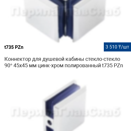
3 510 ₸/шт
t735 PZn
Коннектор для душевой кабины стекло-стекло
90° 45х45 мм цинк-хром полированный t735 PZn