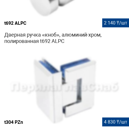
2 140 ₸/шт
t692 ALPC
Дверная ручка «кноб», алюминий-хром,
полированная t692 ALPC
4 830 ₸/шт
t304 PZn