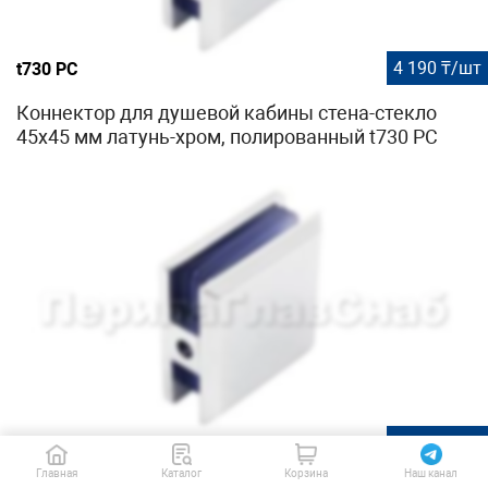
4 190 ₸/шт
t730 PC
Коннектор для душевой кабины стена-стекло
45х45 мм латунь-хром, полированный t730 PC
2 060 ₸/шт
t730 PZn
Главная
Каталог
Корзина
Наш канал
Коннектор для душевой кабины стена-стекло