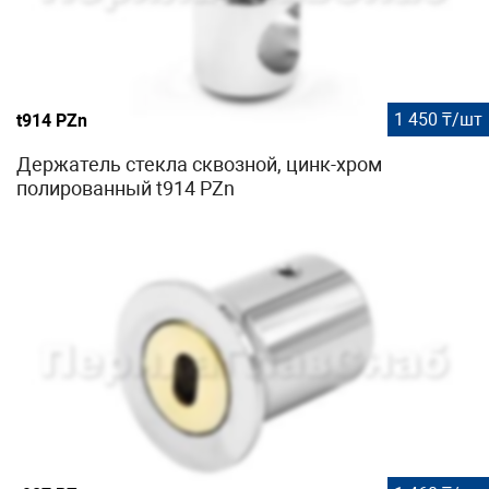
1 450 ₸/шт
t914 PZn
Держатель стекла сквозной, цинк-хром
полированный t914 PZn