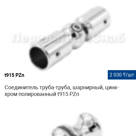
2 030 ₸/шт
t915 PZn
Соединитель труба-труба, шарнирный, цинк-
хром полированный t915 PZn