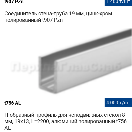
1 460 ₸/шт
t907 PZn
Соединитель стена-труба 19 мм, цинк-хром
полированный t907 Pzn
4 000 ₸/шт
t756 AL
П-образный профиль для неподвижных стекол 8
мм, 19x13, L=2200, алюминий полированный t756
AL