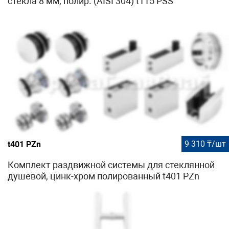
стекла 8 мм, полир. (AISI 304) t115 PSS
9 310 ₸/шт
t401 PZn
Комплект раздвижной системы для стеклянной
душевой, цинк-хром полированный t401 PZn