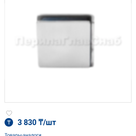
3 830 ₸/шт
₸
Товары-аналоги