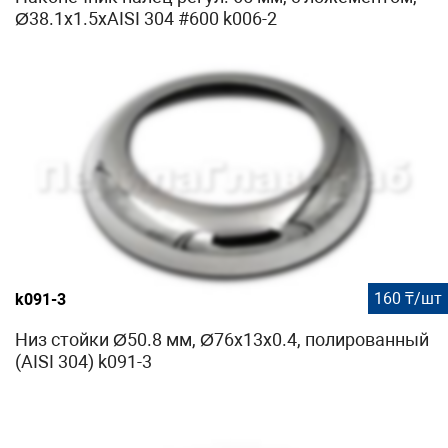
Ø38.1х1.5хAISI 304 #600 k006-2
160 ₸/шт
k091-3
Низ стойки Ø50.8 мм, Ø76х13х0.4, полированный
(AISI 304) k091-3