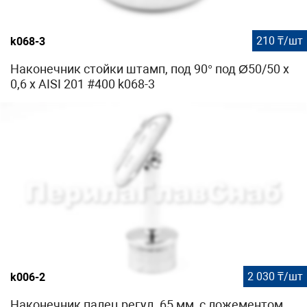
210 ₸/шт
k068-3
Наконечник стойки штамп, под 90° под Ø50/50 х
0,6 х AISI 201 #400 k068-3
2 030 ₸/шт
k006-2
Наконечник палец регул. 65 мм, с ложементом,