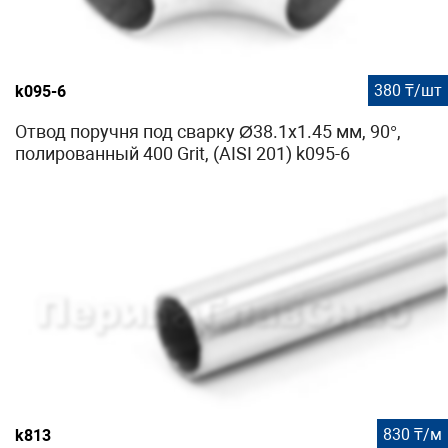
380 ₸/шт
k095-6
Отвод поручня под сварку Ø38.1х1.45 мм, 90°,
полированный 400 Grit, (AISI 201) k095-6
830 ₸/м
k813