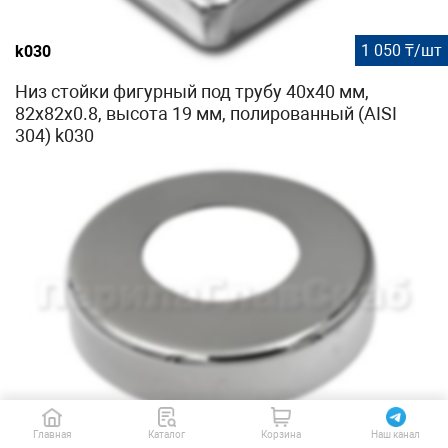
1 050 ₸/шт
k030
Низ стойки фигурный под трубу 40х40 мм,
82х82х0.8, высота 19 мм, полированный (AISI
304) k030
580 ₸/шт
k043
Главная
Каталог
Корзина
Наш канал