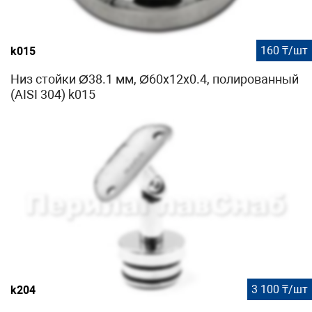
160 ₸/шт
k015
Низ стойки Ø38.1 мм, Ø60х12х0.4, полированный
(AISI 304) k015
3 100 ₸/шт
k204