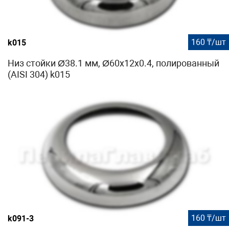
160 ₸/шт
k015
Низ стойки Ø38.1 мм, Ø60х12х0.4, полированный
(AISI 304) k015
160 ₸/шт
k091-3