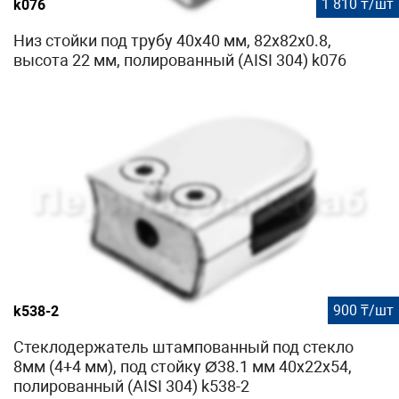
1 810 ₸/шт
k076
Низ стойки под трубу 40х40 мм, 82х82х0.8,
высота 22 мм, полированный (AISI 304) k076
900 ₸/шт
k538-2
Стеклодержатель штампованный под стекло
8мм (4+4 мм), под стойку Ø38.1 мм 40х22х54,
полированный (AISI 304) k538-2