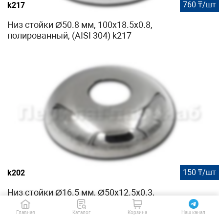
760 ₸/шт
k217
Низ стойки Ø50.8 мм, 100х18.5х0.8,
полированный, (AISI 304) k217
150 ₸/шт
k202
Низ стойки Ø16.5 мм, Ø50х12.5х0.3,
полированный (AISI 304) k202
Главная
Каталог
Корзина
Наш канал